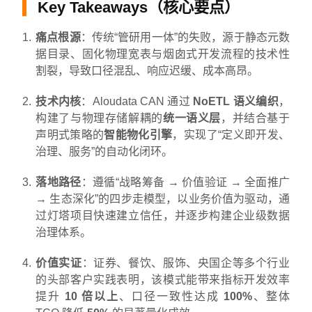
Key Takeaways（核心要点）
痛点根源
：传统“管研用一体”的失败，源于静态元数
据目录、固化物理宽表与烟囱式开发流程的技术性
割裂，导致口径混乱、响应迟缓、成本高昂。
技术内核
：Aloudata CAN 通过
NoETL 语义编织
，
构建了与物理存储解耦的
统一语义层
，并结合基于
声明式策略的
智能物化引擎
，实现了“定义即开发、
治理、服务”的自动化闭环。
落地路径
：遵循“战略筹备 → 价值验证 → 全面推广
→ 生态深化”的四步走模型，以业务价值为驱动，通
过灯塔项目快速建立信任，并逐步构建企业级数据
治理体系。
价值实证
：证券、餐饮、服饰、央国企等多个行业
的头部客户实践表明，该模式能带来指标开发效率
提升
10 倍以上
、口径一致性达成
100%
、整体