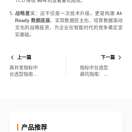
TCO 降低
50%
的显著量化成效。
战略意义
：这不仅是一次技术升级，更是构建
AI-
Ready 数据底座
、实现数据民主化、培育数据驱动
文化的战略投资，为企业在智能时代的竞争奠定坚
实基础。
上一篇
下一篇
高并发指标中
指标中台选型
台选型指南：
避坑指南：实
Aloudata CAN
测 Aloudata
横向扩展与稳
CAN 自动
定性深度测评
SQL 生成如何
驾驭复杂业务
逻辑
产品推荐