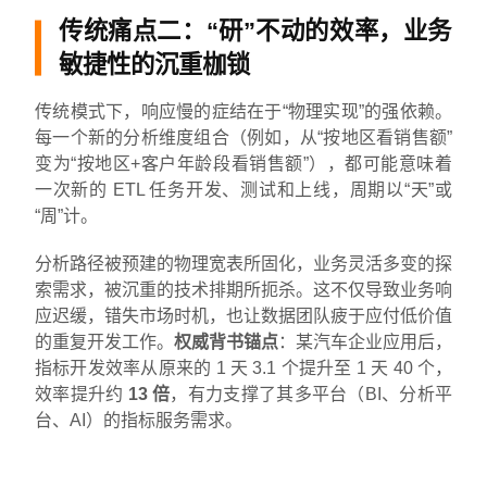
传统痛点二：“研”不动的效率，业务
敏捷性的沉重枷锁
传统模式下，响应慢的症结在于“物理实现”的强依赖。
每一个新的分析维度组合（例如，从“按地区看销售额”
变为“按地区+客户年龄段看销售额”），都可能意味着
一次新的 ETL 任务开发、测试和上线，周期以“天”或
“周”计。
分析路径被预建的物理宽表所固化，业务灵活多变的探
索需求，被沉重的技术排期所扼杀。这不仅导致业务响
应迟缓，错失市场时机，也让数据团队疲于应付低价值
的重复开发工作。
权威背书锚点
：某汽车企业应用后，
指标开发效率从原来的 1 天 3.1 个提升至 1 天 40 个，
效率提升约
13 倍
，有力支撑了其多平台（BI、分析平
台、AI）的指标服务需求。