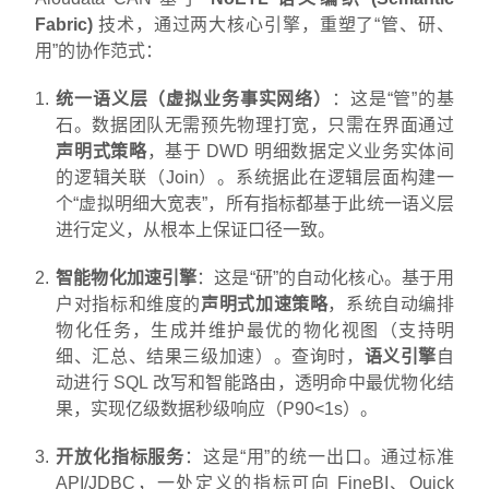
Fabric)
技术，通过两大核心引擎，重塑了“管、研、
用”的协作范式：
统一语义层（虚拟业务事实网络）
：这是“管”的基
石。数据团队无需预先物理打宽，只需在界面通过
声明式策略
，基于 DWD 明细数据定义业务实体间
的逻辑关联（Join）。系统据此在逻辑层面构建一
个“虚拟明细大宽表”，所有指标都基于此统一语义层
进行定义，从根本上保证口径一致。
智能物化加速引擎
：这是“研”的自动化核心。基于用
户对指标和维度的
声明式加速策略
，系统自动编排
物化任务，生成并维护最优的物化视图（支持明
细、汇总、结果三级加速）。查询时，
语义引擎
自
动进行 SQL 改写和智能路由，透明命中最优物化结
果，实现亿级数据秒级响应（P90<1s）。
开放化指标服务
：这是“用”的统一出口。通过标准
API/JDBC，一处定义的指标可向 FineBI、Quick