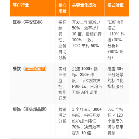
客户行业
核心
关键量化成效
模式验证
场景
证券（平安证券）
指标
开发工作量减少
“136”协作
统一
50%
，效率提升
模式
管
10 倍
，指标口径
（10% 科
理、
100%
一致，
技+30%
业务
TCO 节约
50%
分析师
自助
+60% 业
分析
务）
餐饮（
麦当劳中国
）
实时
沉淀
1000+
指
覆盖
30+
业绩
标、
250+
维
业务场景
监
度，百亿级数据
的标准化
控、
P90<
1s
，日均百
指标服务
智能
万级 API 调用
归因
服饰（某头部品牌）
营销
1 个月沉淀
300+
361 个指
活动
指标，指标开发
标 × 120
分析
维护成本降低
个维度的
70%
，决策效率
沉淀复用
提升
10 倍
机制