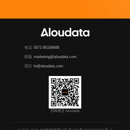
电话
0571-85106688
邮箱
marketing@aloudata.com
简历
hr@aloudata.com
扫码关注 Aloudata