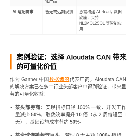
化产品
AI 适配需求
暂无或远期规划
急需构建 AI-Ready 数据
底座，支持
NL2MQL2SQL 等智能应
用
案例验证：选择 Aloudata CAN 带来
的可量化价值
作为 Gartner 中国
数据编织
代表厂商，Aloudata CAN
的解决方案已在多个行业头部客户中得到验证，带来显
著的可量化收益：
某头部券商
：实现指标口径 100% 一致，开发工作
量减少
50%
，取数效率提升
10 倍
（从 2 周缩短至 1
天），基础设施成本节约
50%
。
某全球连锁餐饮巨头
：管理 8 大主题
1000+
指标，