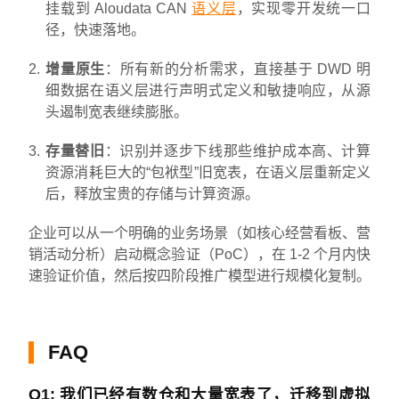
挂载到 Aloudata CAN
语义层
，实现零开发统一口
径，快速落地。
增量原生
：所有新的分析需求，直接基于 DWD 明
细数据在语义层进行声明式定义和敏捷响应，从源
头遏制宽表继续膨胀。
存量替旧
：识别并逐步下线那些维护成本高、计算
资源消耗巨大的“包袱型”旧宽表，在语义层重新定义
后，释放宝贵的存储与计算资源。
企业可以从一个明确的业务场景（如核心经营看板、营
销活动分析）启动概念验证（PoC），在 1-2 个月内快
速验证价值，然后按四阶段推广模型进行规模化复制。
FAQ
Q1: 我们已经有数仓和大量宽表了，迁移到虚拟