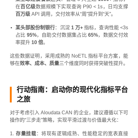
在
百亿级
数据规模下实现查询 P90 < 1s，日均支撑
百万级
API 调用，交付效率从“周”提升到“天”。
某头部股份制银行
：沉淀
1 万+
指标，查询性能 <3s
占比
95%
，自助交付数据集占比
65%
，数据交付效
率提升
10 倍
。
这些数据证明，采用成熟的 NoETL 指标平台方案，能
够在
效率、成本、质量
三个维度同时获得突破性提升。
行动指南：启动你的现代化指标平台
之旅
对于考虑引入 Aloudata CAN 的企业，建议遵循以下可
操作的“三步走”策略，实现平滑过渡与价值最大化：
存量挂载
：将现有逻辑成熟、性能稳定的宽表直接