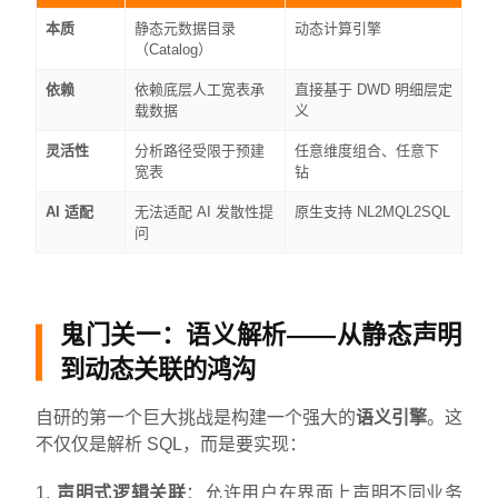
本质
静态元数据目录
动态计算引擎
（Catalog）
依赖
依赖底层人工宽表承
直接基于 DWD 明细层定
载数据
义
灵活性
分析路径受限于预建
任意维度组合、任意下
宽表
钻
AI 适配
无法适配 AI 发散性提
原生支持 NL2MQL2SQL
问
鬼门关一：语义解析——从静态声明
到动态关联的鸿沟
自研的第一个巨大挑战是构建一个强大的
语义引擎
。这
不仅仅是解析 SQL，而是要实现：
声明式逻辑关联
：允许用户在界面上声明不同业务