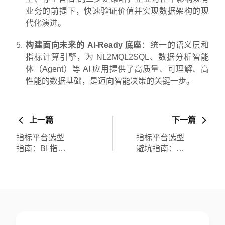
业务的前提下，快速验证价值并实现数据架构的现
代化演进。
构建面向未来的 AI-Ready 底座
：统一的语义层和
指标计算引擎，为 NL2MQL2SQL、数据分析智能
体（Agent）等 AI 应用提供了高质量、可理解、高
性能的数据基础，是迈向智能决策的关键一步。
上一篇
下一篇
指标平台选型
指标平台选型
指南：BI 指标
避坑指南：数
中心/传
据负责人必
统/Headless/
看，如何根治
自动化平台对
口径乱、响应
比
慢、成本贵