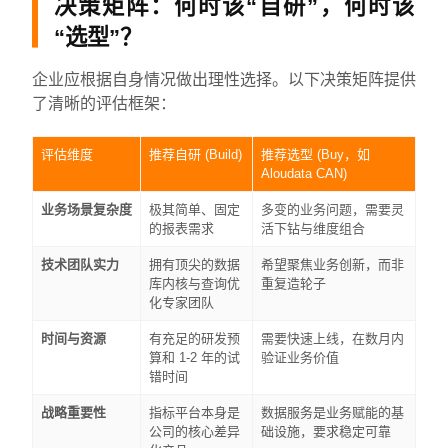
决策矩阵：何时该“自研”，何时该
“选型”？
企业应根据自身情况做出理性选择。以下决策矩阵提供
了清晰的评估框架：
评估维度
推荐自研 (Build)
推荐选型 (Buy，如
Aloudata CAN)
业务场景复杂度
极其简单、固定
多变的业务问题，需要灵
的报表需求
活下钻与维度组合
技术团队实力
拥有顶尖的数据
希望聚焦业务创新，而非
库内核与查询优
重复造轮子
化专家团队
时间与资源
有充足的研发预
需要快速上线，在数月内
算和 1-2 年的试
验证业务价值
错时间
战略重要性
指标平台本身是
数据服务是业务赋能的基
公司的核心差异
础设施，要求稳定可靠