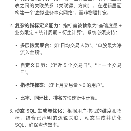
表之间的关联关系（关联键、方向），在逻辑层面
构建一个“虚拟业务事实网络”，而非物理打宽。
复杂的指标定义能力
：指标需被抽象为“基础度量 +
业务限定 + 统计周期 + 衍生计算”。系统必须支持：
多层嵌套聚合
：如“日均交易人数”、“单股最大净
流入金额”。
自定义日历
：如“近 5 个交易日”、“上一个交易
日”。
指标转标签
：如“上月交易量 > 0 的用户”。
比率、同环比、排名
等快速衍生计算。
动态 SQL 生成与优化
：根据用户拖拽的维度和指
标，结合已声明的逻辑关联，动态生成并优化
SQL，确保查询效率。