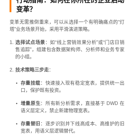
行动指南：如何在你所在的企业启动
变革？
变革无需推倒重来，可以从选择一个有明确痛点的“灯
塔”业务场景开始，采用平滑演进策略。
选择试点场景
：如“线上营销效果分析”或“门店日销
售追踪”，组建包含数据架构师、分析师和业务专家
的小组。
技术策略三步走
：
存量挂载
：快速接入现有稳定宽表，提供统一出
口，保护既有投资。
增量原生
：所有新分析需求，直接基于 DWD 在
语义层定义，禁止新建物理宽表。
存量替旧
：逐步识别并下线高成本、高维护的旧
宽表，用语义层逻辑替代。