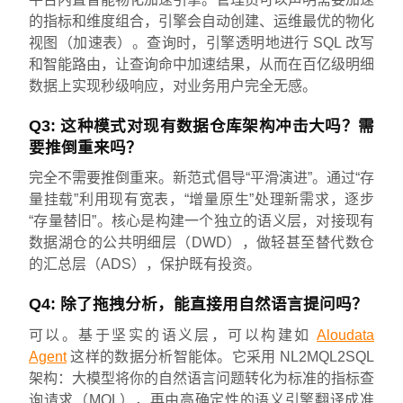
的指标和维度组合，引擎会自动创建、运维最优的物化
视图（加速表）。查询时，引擎透明地进行 SQL 改写
和智能路由，让查询命中加速结果，从而在百亿级明细
数据上实现秒级响应，对业务用户完全无感。
Q3: 这种模式对现有数据仓库架构冲击大吗？需
要推倒重来吗？
完全不需要推倒重来。新范式倡导“平滑演进”。通过“存
量挂载”利用现有宽表，“增量原生”处理新需求，逐步
“存量替旧”。核心是构建一个独立的语义层，对接现有
数据湖仓的公共明细层（DWD），做轻甚至替代数仓
的汇总层（ADS），保护既有投资。
Q4: 除了拖拽分析，能直接用自然语言提问吗？
可以。基于坚实的语义层，可以构建如
Aloudata
Agent
这样的数据分析智能体。它采用 NL2MQL2SQL
架构：大模型将你的自然语言问题转化为标准的指标查
询请求（MQL），再由高确定性的语义引擎翻译成准