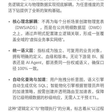
务逻辑定义与物理数据实现彻底解耦，为任意维度的灵
活下钻提供了全新的架构基础。
核心理念解耦
：不再为每个分析场景创建物理宽表
（DWS/ADS），而是在公共明细数据层（DWD）
之上，通过声明式配置建立逻辑关联，形成一张覆
盖全域的“虚拟业务事实网络”。
统一语义层
：指标成为独立、可复用的业务对象，
拥有明确的定义、血缘和版本。无论下游是 BI、报
表还是 AI Agent，都消费同一份权威语义，确保口
径 100% 一致。
自动化查询与加速
：用户拖拽分析意图，语义引擎
自动生成优化 SQL；智能物化引擎根据管理员声明
的加速策略，按需创建并透明路由至加速表，保障
百亿级明细数据的秒级响应，无需人工干预 ETL。
这种“逻辑定义”与“物理执行”的分离，标志着从“以过程