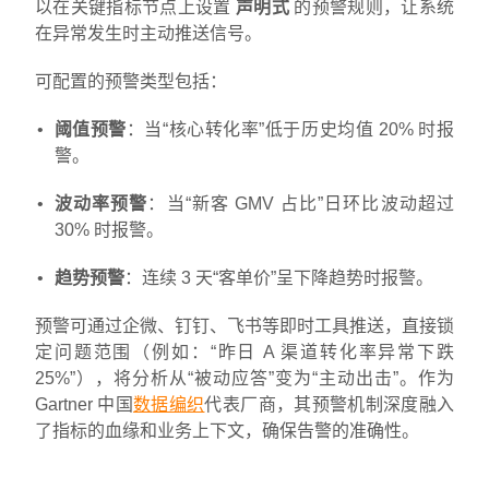
以在关键指标节点上设置
声明式
的预警规则，让系统
在异常发生时主动推送信号。
可配置的预警类型包括：
阈值预警
：当“核心转化率”低于历史均值 20% 时报
警。
波动率预警
：当“新客 GMV 占比”日环比波动超过
30% 时报警。
趋势预警
：连续 3 天“客单价”呈下降趋势时报警。
预警可通过企微、钉钉、飞书等即时工具推送，直接锁
定问题范围（例如：“昨日 A 渠道转化率异常下跌
25%”），将分析从“被动应答”变为“主动出击”。作为
Gartner 中国
数据编织
代表厂商，其预警机制深度融入
了指标的血缘和业务上下文，确保告警的准确性。