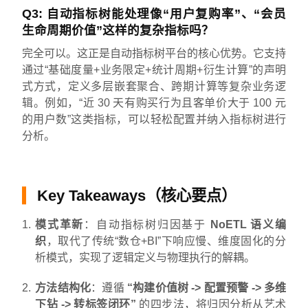
Q3: 自动指标树能处理像“用户复购率”、“会员
生命周期价值”这样的复杂指标吗？
完全可以。这正是自动指标树平台的核心优势。它支持
通过“基础度量+业务限定+统计周期+衍生计算”的声明
式方式，定义多层嵌套聚合、跨期计算等复杂业务逻
辑。例如，“近 30 天有购买行为且客单价大于 100 元
的用户数”这类指标，可以轻松配置并纳入指标树进行
分析。
Key Takeaways（核心要点）
模式革新
：自动指标树归因基于
NoETL 语义编
织
，取代了传统“数仓+BI”下响应慢、维度固化的分
析模式，实现了逻辑定义与物理执行的解耦。
方法结构化
：遵循
“构建价值树 -> 配置预警 -> 多维
下钻 -> 转标签闭环”
的四步法，将归因分析从艺术