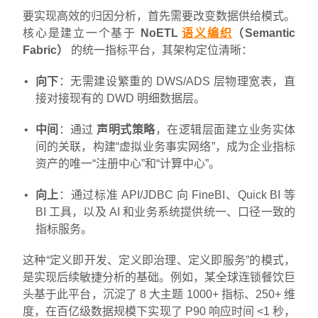
要实现高效的归因分析，首先需要改变数据供给模式。
核心是建立一个基于
NoETL
语义编织
（Semantic
Fabric）
的统一指标平台，其架构定位清晰：
向下
：无需建设繁重的 DWS/ADS 层物理宽表，直
接对接现有的 DWD 明细数据层。
中间
：通过
声明式策略
，在逻辑层面建立业务实体
间的关联，构建“虚拟业务事实网络”，成为企业指标
资产的唯一“注册中心”和“计算中心”。
向上
：通过标准 API/JDBC 向 FineBI、Quick BI 等
BI 工具，以及 AI 和业务系统提供统一、口径一致的
指标服务。
这种“定义即开发、定义即治理、定义即服务”的模式，
是实现后续敏捷分析的基础。例如，某全球连锁餐饮巨
头基于此平台，沉淀了 8 大主题 1000+ 指标、250+ 维
度，在百亿级数据规模下实现了 P90 响应时间 <1 秒，