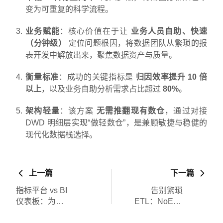
变为可重复的科学流程。
业务赋能
：核心价值在于让
业务人员自助、快速
（分钟级）
定位问题根因，将数据团队从繁琐的报
表开发中解放出来，聚焦数据资产与质量。
衡量标准
：成功的关键指标是
归因效率提升 10 倍
以上
，以及业务自助分析需求占比超过
80%
。
架构轻量
：该方案
无需推翻现有数仓
，通过对接
DWD 明细层实现“做轻数仓”，是兼顾敏捷与稳健的
现代化数据栈选择。
上一篇
下一篇
指标平台 vs BI
告别繁琐
仪表板：为什
ETL：NoETL
么企业需要“第
指标平台如何