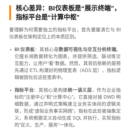
核心差异：BI仪表板是“展示终端”，
指标平台是“计算中枢”
要理解为何需要独立的指标平台，首先要厘清它与 BI
仪表板在架构定位上的本质区别。
BI 仪表板
：其核心是
数据可视化与交互分析终端
。
它擅长将数据转化为图表，并提供筛选、联动等交
互能力，让用户“看”数据。然而，其背后依赖的是预
先通过 ETL 构建好的物理宽表（ADS 层），指标逻
辑被固化在这些宽表中。
指标平台
：其核心是构建
统一语义层
，作为企业指
标的“注册中心”和“计算中心”。它直接对接 DWD 明
细数据，通过声明式策略建立业务实体间的逻辑关
联，形成“虚拟业务事实网络”。指标在此处被抽象定
义，系统根据定义自动生成 SQL 并执行，实现指标
的“定义、生产、服务”一体化。