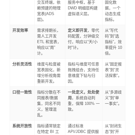
交互终端，依
服务中枢，基于
固化数
赖预建的物理
DWD 明细层构建
据，一个
宽表(ADS
虚拟语义层。
动态生成
层)。
指标。
开发效率
需求排期长，
定义即开发
，零代
从“写代
需人工开发
码配置，分钟级交
码”到“选
ETL 和宽表，
付，响应以“天/小
指标”，效
响应以“周”
时”计。
率提升 10
计。
倍。
分析灵活性
维度与粒度被
指标与维度可任意
从“固定报
宽表固化，新
拖拽组合，支持任
表”到“灵
增分析视角需
意维度下钻与归
活探索”。
重新开发。
因。
口径一致性
指标分散在不
一处定义，处处使
从“多源歧
同报表/数据
用
，系统自动判
义”到“单
集，同名不同
重，保障 100% 一
一事实”。
义，管理混
致。
乱。
系统开放性
指标通常锁定
通过标准
从“封闭生
在特定 BI 工
API/JDBC 提供服
态”到“开