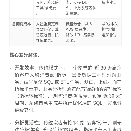
具内，难以跨
务，支持 BI、
放底座”。
工具/系统复
AI、业务系统等多
用。
消费端。
总拥有成本
大量重复宽表
做轻数仓
，减少
从“成本失
导致存储计算
ADS 层开发，可
控”到“精
资源浪费，隐
释放 1/3+ 服务器
准优化”。
性成本高。
资源。
核心差异解读
：
开发效率
：传统模式下，一个简单的“近 30 天高净
值客户人均消费额”指标，需要数据工程师理解业
务、编写复杂 SQL 或 ETL 任务、测试、上线。而在
指标平台中，业务分析师通过配置“高净值客户”标签
（指标转标签）、选择“消费额”度量、设定“近 30 天”
周期，系统自动生成并执行优化后的 SQL，实现分
钟级交付。
分析灵活性
：传统宽表若按“区域+品类”设计，则无
法分析“渠道+会员等级”的组合。指标平台基于虚拟