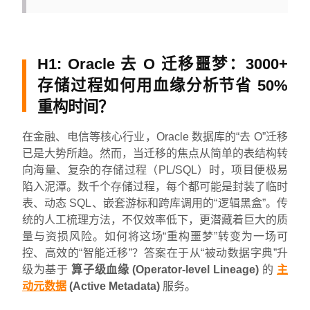
H1: Oracle 去 O 迁移噩梦：3000+
存储过程如何用血缘分析节省 50%
重构时间？
在金融、电信等核心行业，Oracle 数据库的“去 O”迁移
已是大势所趋。然而，当迁移的焦点从简单的表结构转
向海量、复杂的存储过程（PL/SQL）时，项目便极易
陷入泥潭。数千个存储过程，每个都可能是封装了临时
表、动态 SQL、嵌套游标和跨库调用的“逻辑黑盒”。传
统的人工梳理方法，不仅效率低下，更潜藏着巨大的质
量与资损风险。如何将这场“重构噩梦”转变为一场可
控、高效的“智能迁移”？答案在于从“被动数据字典”升
级为基于
算子级血缘 (Operator-level Lineage)
的
主
动元数据
(Active Metadata)
服务。