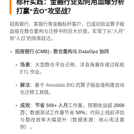
标杆实践：金融行业如何用血缘分析
打赢“去O”攻坚战？
招商银行、某银行等金融标杆客户，已成功验证算子级
血缘在数仓重构与迁移中的巨大价值，实现了从“人月”
到“人日”的效率跃迁。
招商银行 (CMB) - 数仓重构与 DataOps 协同
场景
：大型数仓平台迁移，涉及海量存储过程和
ETL 作业。
解法
：基于 Aloudata BIG 的算子级血缘构建自动
化迁移工具链。
成效
：
节省 500+ 人月
工作量，预期收益超
2000
万
；数据测试工作量节省
50%
；代码上线前评估
与整改效率大幅提升（数据来源：核心宪法案
例）。