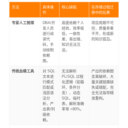
方法
具体操
核心缺陷
在存储过程迁
作
移中的后果
专家人工梳理
DBA/开
高度依赖个人
项目周期不可
发人员
经验，效率极
控，质量参差
逐行阅
低，一致性
不齐，形成新
读代
差，易出错，
的知识孤岛。
码，手
知识无法沉
动绘制
淀。
依赖
图。
传统血缘工具
对 SQL
无法解析
产出的依赖图
文本进
PL/SQL 过程
支离破碎，大
行模式
化逻辑（如循
量关键链路缺
匹配或
环、条件分
失或错配，完
浅层语
支）、动态
全无法指导精
法分
SQL、临时
准重构。
析，产
表，解析准确
出表/列
率常 <80%。
级依
赖。