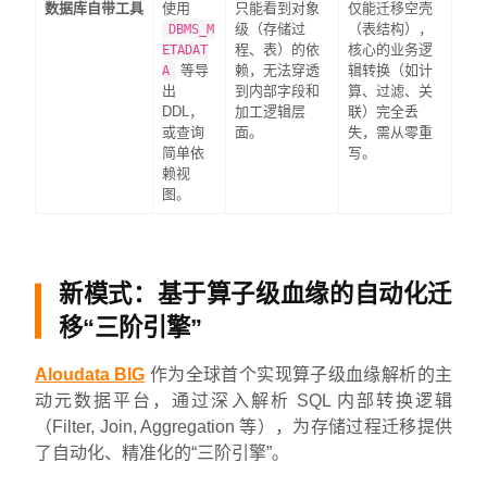
数据库自带工具
使用
只能看到对象
仅能迁移空壳
级（存储过
（表结构），
DBMS_M
程、表）的依
核心的业务逻
ETADAT
等导
赖，无法穿透
辑转换（如计
A
出
到内部字段和
算、过滤、关
DDL，
加工逻辑层
联）完全丢
或查询
面。
失，需从零重
简单依
写。
赖视
图。
新模式：基于算子级血缘的自动化迁
移“三阶引擎”
Aloudata BIG
作为全球首个实现算子级血缘解析的主
动元数据平台，通过深入解析 SQL 内部转换逻辑
（Filter, Join, Aggregation 等），为存储过程迁移提供
了自动化、精准化的“三阶引擎”。