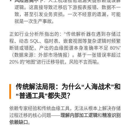
风险居高不下
：人工梳理极易遗漏关键依赖或误解
逻辑。这直接导致迁移后下游报表报错、数据不一
致，甚至引发业务资损。一次不经意的遗漏，可能
就是一次生产事故。
正如行业分析所指出的：“传统解析器在遇到存储过
程、动态 SQL、临时表、嵌套视图等复杂逻辑时频繁
断链或错配，产出的血缘图谱本身准确率不足 80%”
（数据来源：外部市场情报）。基于一张错误率超过
20% 的“地图”进行迁移导航，风险不言而喻。
传统解法局限：为什么“人海战术”和
“普通工具”都失灵？
依赖专家经验和传统血缘工具，无法从根本上解决存储
过程迁移的核心问题——
理解内部加工逻辑
和
精准识别
依赖缺口
。