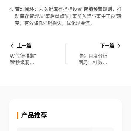
管理闭环
：为关键库存指标设置
智能预警规则
，推
动库存管理从“事后盘点”向“事前预警与事中干预”转
变，有效降低滞销损失，优化现金流。
上一篇
下一篇
从“等待排期”
告别月度分析
到“秒级洞
困局：AI 数据
察”：游戏运营
分析师如何
如何自助分析
为 SaaS 企业
掌控活动
提供秒
对 LTV 的真实
级 ARR/MRR 归
影响？
因洞察？
产品推荐