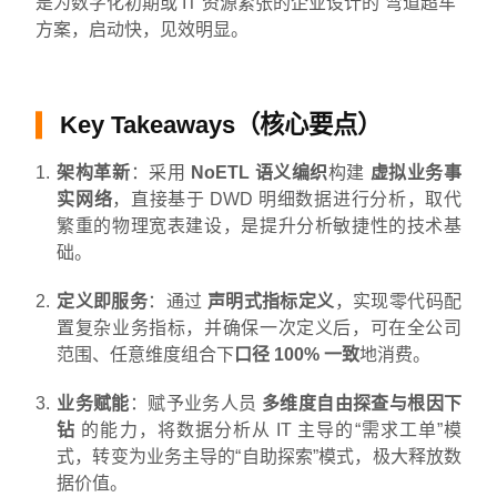
是为数字化初期或 IT 资源紧张的企业设计的“弯道超车”
方案，启动快，见效明显。
Key Takeaways（核心要点）
架构革新
：采用
NoETL 语义编织
构建
虚拟业务事
实网络
，直接基于 DWD 明细数据进行分析，取代
繁重的物理宽表建设，是提升分析敏捷性的技术基
础。
定义即服务
：通过
声明式指标定义
，实现零代码配
置复杂业务指标，并确保一次定义后，可在全公司
范围、任意维度组合下
口径 100% 一致
地消费。
业务赋能
：赋予业务人员
多维度自由探查与根因下
钻
的能力，将数据分析从 IT 主导的“需求工单”模
式，转变为业务主导的“自助探索”模式，极大释放数
据价值。