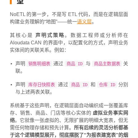
型
NoETL 的第一步，不是写 ETL 代码，而是在逻辑层面
构建业务理解的“地图”——统一
语义层
。
其核心是
声明式策略
。数据工程师或分析师在
Aloudata CAN 的界面中，以配置化的方式，声明业务
实体间的关联关系。例如：
声明
通过
与
关
销售明细表
商品 ID
商品主数据表
联。
声明
通过
和
分别
库存日快照表
商品 ID
仓库 ID
与上述两表关联。
系统基于这些声明，在逻辑层面自动编织成一张覆盖库
存、销售、商品、门店等核心实体的
虚拟业务事实网
络
。它就像一张虚拟的、无限扩展的明细大宽表，但无
需任何物理存储和预先计算。
所有后续的灵活分析都基
于这个逻辑模型展开，彻底摆脱了“为报表建宽表”的烟