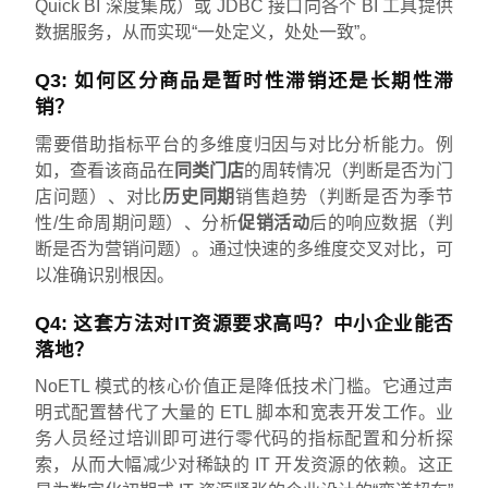
Quick BI 深度集成）或 JDBC 接口向各个 BI 工具提供
数据服务，从而实现“一处定义，处处一致”。
Q3: 如何区分商品是暂时性滞销还是长期性滞
销？
需要借助指标平台的多维度归因与对比分析能力。例
如，查看该商品在
同类门店
的周转情况（判断是否为门
店问题）、对比
历史同期
销售趋势（判断是否为季节
性/生命周期问题）、分析
促销活动
后的响应数据（判
断是否为营销问题）。通过快速的多维度交叉对比，可
以准确识别根因。
Q4: 这套方法对IT资源要求高吗？中小企业能否
落地？
NoETL 模式的核心价值正是降低技术门槛。它通过声
明式配置替代了大量的 ETL 脚本和宽表开发工作。业
务人员经过培训即可进行零代码的指标配置和分析探
索，从而大幅减少对稀缺的 IT 开发资源的依赖。这正