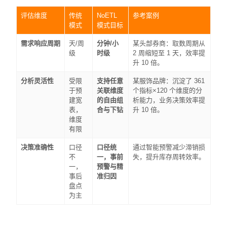
评估维度
传统
NoETL
参考案例
模式
模式目标
需求响应周期
天/周
分钟/小
某头部券商：取数周期从
级
时级
2 周缩短至 1 天，效率提
升 10 倍。
分析灵活性
受限
支持任意
某服饰品牌：沉淀了 361
于预
关联维度
个指标×120 个维度的分
建宽
的自由组
析能力，业务决策效率提
表，
合与下钻
升 10 倍。
维度
有限
决策准确性
口径
口径统
通过智能预警减少滞销损
不
一，事前
失，提升库存周转效率。
一，
预警与精
事后
准归因
盘点
为主