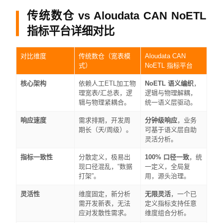
传统数仓 vs Aloudata CAN NoETL
指标平台详细对比
对比维度
传统数仓（宽表模
Aloudata CAN
式）
NoETL 指标平台
核心架构
依赖人工ETL加工物
NoETL 语义编织
，
理宽表/汇总表，逻
逻辑与物理解耦，
辑与物理紧耦合。
统一语义层驱动。
响应速度
需求排期，开发周
分钟级响应
，业务
期长（天/周级）。
可基于语义层自助
灵活分析。
指标一致性
分散定义，极易出
100% 口径一致
，统
现口径混乱，“数据
一定义，全局复
打架”。
用，源头治理。
灵活性
维度固定，新分析
无限灵活
，一个已
需开发新表，无法
定义指标支持任意
应对发散性需求。
维度组合分析。