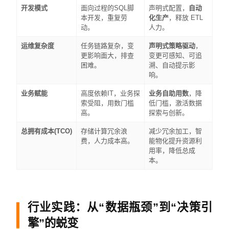
开发模式
面向过程的SQL脚
声明式配置，
自动
本开发，重复劳
化生产
，释放 ETL
动。
人力。
运维复杂度
任务链路复杂，变
声明式策略驱动
，
更影响面大，排查
变更可感知、可追
困难。
溯、自动提示影
响。
业务赋能
高度依赖IT，业务探
业务自助用数
，降
索受阻，用数门槛
低门槛，激活数据
高。
探索与创新。
总拥有成本(TCO)
存储计算冗余浪
减少冗余加工，智
费，人力成本高。
能物化提升资源利
用率，降低总成
本。
行业实践：从“数据瓶颈”到“决策引
擎”的蜕变