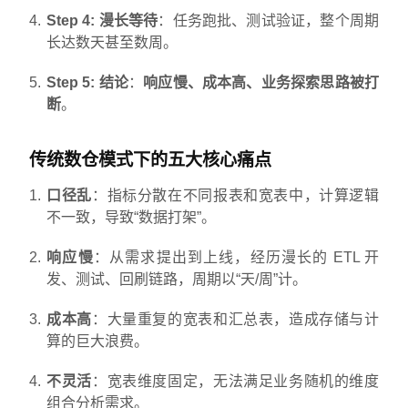
Step 4: 漫长等待
：任务跑批、测试验证，整个周期
长达数天甚至数周。
Step 5: 结论
：
响应慢、成本高、业务探索思路被打
断
。
传统数仓模式下的五大核心痛点
口径乱
：指标分散在不同报表和宽表中，计算逻辑
不一致，导致“数据打架”。
响应慢
：从需求提出到上线，经历漫长的 ETL 开
发、测试、回刷链路，周期以“天/周”计。
成本高
：大量重复的宽表和汇总表，造成存储与计
算的巨大浪费。
不灵活
：宽表维度固定，无法满足业务随机的维度
组合分析需求。